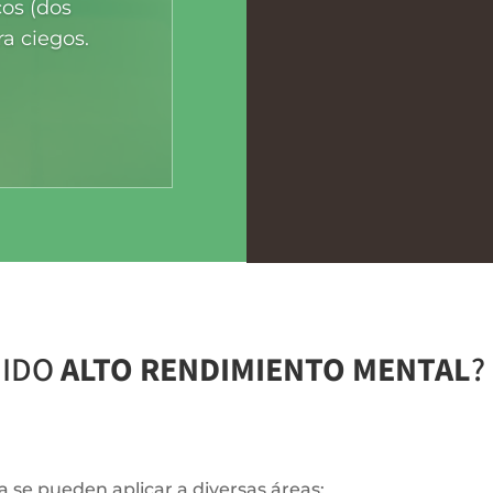
A través de p
cos (dos
de actuac
a ciegos.
indivualiz
GIDO
ALTO RENDIMIENTO MENTAL
?
va se pueden aplicar a diversas áreas: