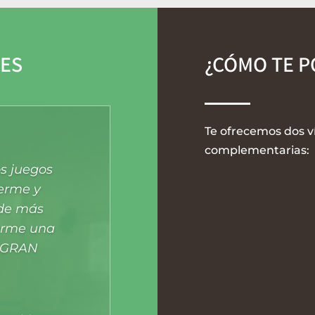
LES
¿CÓMO TE 
Te ofrecemos dos v
complementarias:
s juegos
erme y
 de más
w
arme una
A GRAN
Asesorami
personali