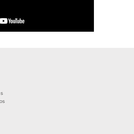
as
os