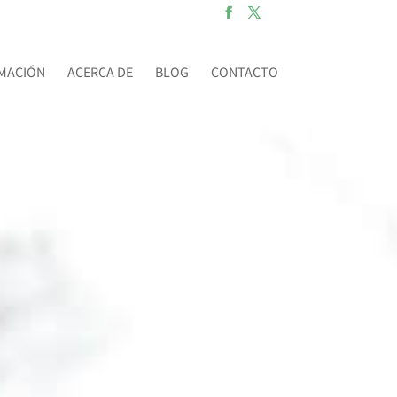
MACIÓN
ACERCA DE
BLOG
CONTACTO
IENTO MENTAL
cia entre perder y ganar?
dar lo mejor de ti y alcanzar el
 lo has entrenado.