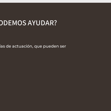
PODEMOS AYUDAR?
ías de actuación, que pueden ser

ento
Formación
zado
Que impartimos