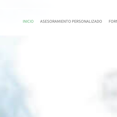
INICIO
ASESORAMIENTO PERSONALIZADO
FOR
ALTO RENDIM
¿Sabes cuál es la diferen
La preparación psicológica para 
máximo rendimiento, tal y como