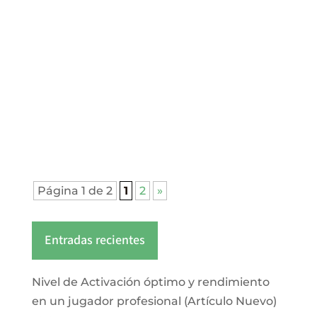
Ante el auge de las competiciones de
baile que hay en la actualidad surge
una pregunta ¿las competiciones de
baile pueden ser similares a las
competiciones deportivas? A lo cual
existe una respuesta clara: SI. Inclusive
la modalidad de “Baile Deportivo y de...
Página 1 de 2
1
2
»
Entradas recientes
Nivel de Activación óptimo y rendimiento
en un jugador profesional (Artículo Nuevo)