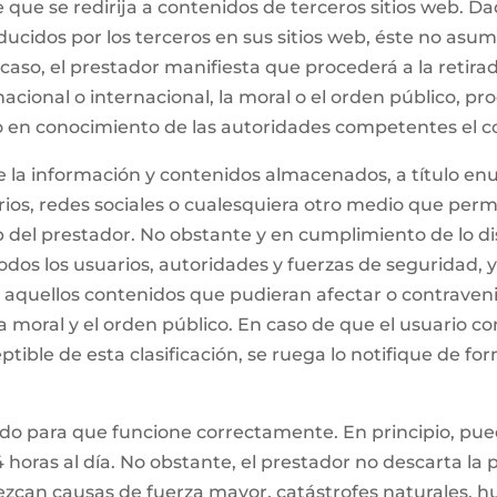
le que se redirija a contenidos de terceros sitios web. 
ducidos por los terceros en sus sitios web, éste no asu
caso, el prestador manifiesta que procederá a la retir
nacional o internacional, la moral o el orden público, pr
do en conocimiento de las autoridades competentes el c
 la información y contenidos almacenados, a título enunc
ios, redes sociales o cualesquiera otro medio que perm
el prestador. No obstante y en cumplimiento de lo dispu
todos los usuarios, autoridades y fuerzas de seguridad, 
 aquellos contenidos que pudieran afectar o contravenir 
a moral y el orden público. En caso de que el usuario co
ible de esta clasificación, se ruega lo notifique de fo
ado para que funcione correctamente. En principio, pue
 horas al día. No obstante, el prestador no descarta la 
zcan causas de fuerza mayor, catástrofes naturales, h