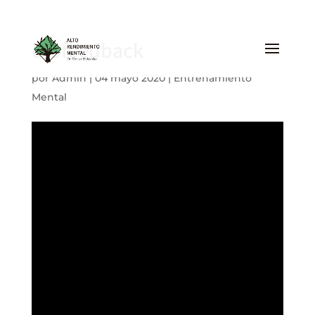
Biofeedback
por
Admin
|
04 mayo 2020
|
Entrenamiento
Mental